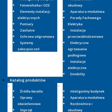
Fotowoltaika i OZE
obudowy
Elementy instalacji
Aparatura modułowa
elektrycznych
Porady Fachowego
Pomiary
Elektryka
Zasilanie
Instalacje
Ochrona odgromowa
przeciwoblodzeniowe
Systemy
Elektryczne
zabezpieczeń
ogrzewanie
podłogowe
Instalacje
elektryczne
Emobility
Katalog produktów
Źródła światła
Inteligentny budynek
Oprawy
Aparatura modułowa
oświetleniowe
Rozdzielnice i
Osprzęt
obudowy