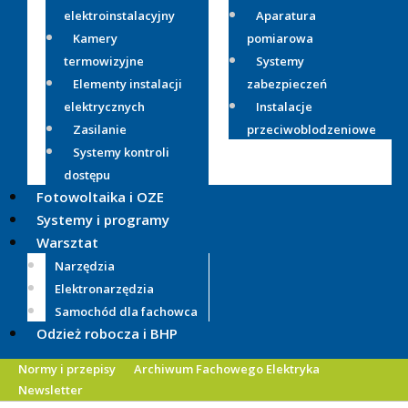
elektroinstalacyjny
Aparatura
Kamery
pomiarowa
termowizyjne
Systemy
Elementy instalacji
zabezpieczeń
elektrycznych
Instalacje
Zasilanie
przeciwoblodzeniowe
Systemy kontroli
dostępu
Fotowoltaika i OZE
Systemy i programy
Warsztat
Narzędzia
Elektronarzędzia
Samochód dla fachowca
Odzież robocza i BHP
Normy i przepisy
Archiwum Fachowego Elektryka
Newsletter