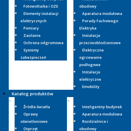
Fotowoltaika i OZE
obudowy
Elementy instalacji
Aparatura modułowa
elektrycznych
Porady Fachowego
Pomiary
Elektryka
Zasilanie
Instalacje
Ochrona odgromowa
przeciwoblodzeniowe
Systemy
Elektryczne
zabezpieczeń
ogrzewanie
podłogowe
Instalacje
elektryczne
Emobility
Katalog produktów
Źródła światła
Inteligentny budynek
Oprawy
Aparatura modułowa
oświetleniowe
Rozdzielnice i
Osprzęt
obudowy