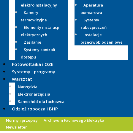
elektroinstalacyjny
Aparatura
Kamery
pomiarowa
termowizyjne
Systemy
Elementy instalacji
zabezpieczeń
elektrycznych
Instalacje
Zasilanie
przeciwoblodzeniowe
Systemy kontroli
dostępu
Fotowoltaika i OZE
Systemy i programy
Warsztat
Narzędzia
Elektronarzędzia
Samochód dla fachowca
Odzież robocza i BHP
Normy i przepisy
Archiwum Fachowego Elektryka
Newsletter