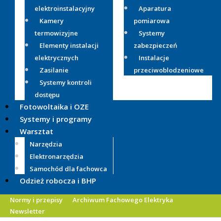
elektroinstalacyjny
Aparatura
Kamery
pomiarowa
termowizyjne
Systemy
Elementy instalacji
zabezpieczeń
elektrycznych
Instalacje
Zasilanie
przeciwoblodzeniowe
Systemy kontroli
dostępu
Fotowoltaika i OZE
Systemy i programy
Warsztat
Narzędzia
Elektronarzędzia
Samochód dla fachowca
Odzież robocza i BHP
Normy i przepisy
Archiwum Fachowego Elektryka
Newsletter