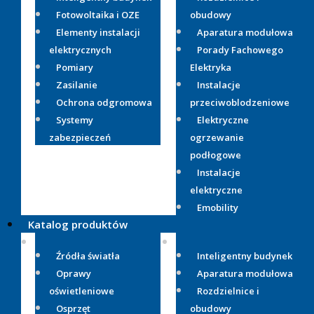
Fotowoltaika i OZE
obudowy
Elementy instalacji
Aparatura modułowa
elektrycznych
Porady Fachowego
Pomiary
Elektryka
Zasilanie
Instalacje
Ochrona odgromowa
przeciwoblodzeniowe
Systemy
Elektryczne
zabezpieczeń
ogrzewanie
podłogowe
Instalacje
elektryczne
Emobility
Katalog produktów
Źródła światła
Inteligentny budynek
Oprawy
Aparatura modułowa
oświetleniowe
Rozdzielnice i
Osprzęt
obudowy