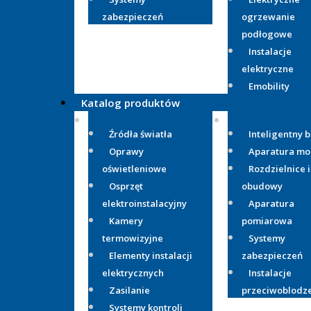
zabezpieczeń
ogrzewanie
podłogowe
Instalacje
elektryczne
Emobility
Katalog produktów
Źródła światła
Inteligentny 
Oprawy
Aparatura m
oświetleniowe
Rozdzielnice i
Osprzęt
obudowy
elektroinstalacyjny
Aparatura
Kamery
pomiarowa
termowizyjne
Systemy
Elementy instalacji
zabezpieczeń
elektrycznych
Instalacje
Zasilanie
przeciwoblodz
Systemy kontroli