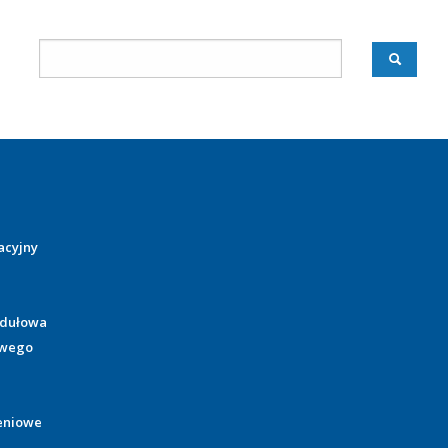
acyjny
odułowa
owego
eniowe