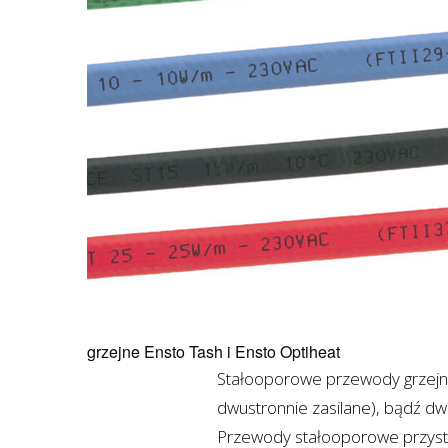
grzejne Ensto Tash i Ensto Optiheat
Stałooporowe przewody grzejn
dwustronnie zasilane), bądź d
Przewody stałooporowe przysto