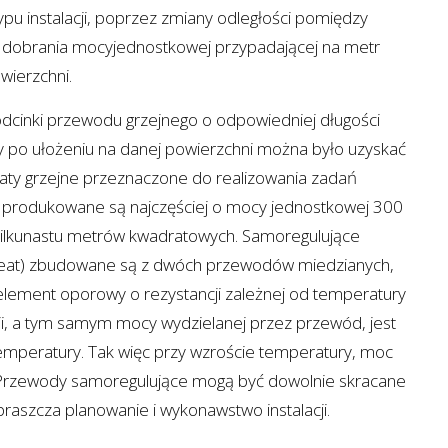
ypu instalacji, poprzez zmiany odległości pomiędzy
dobrania mocyjednostkowej przypadającej na metr
wierzchni.
 odcinki przewodu grzejnego o odpowiedniej długości
 po ułożeniu na danej powierzchni można było uzyskać
ty grzejne przeznaczone do realizowania zadań
 produkowane są najczęściej o mocy jednostkowej 300
kilkunastu metrów kwadratowych. Samoregulujące
heat) zbudowane są z dwóch przewodów miedzianych,
element oporowy o rezystancji zależnej od temperatury
ji, a tym samym mocy wydzielanej przez przewód, jest
emperatury. Tak więc przy wzroście temperatury, moc
 Przewody samoregulujące mogą być dowolnie skracane
praszcza planowanie i wykonawstwo instalacji.