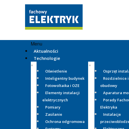
Menu
Aktualności
Technologie
Oświetlenie
Osprzęt instal
Inteligentny budynek
Rozdzielnice i
Fotowoltaika i OZE
obudowy
Elementy instalacji
Aparatura m
elektrycznych
Porady Fach
Pomiary
Elektryka
Zasilanie
Instalacje
Ochrona odgromowa
przeciwoblodz
Systemy
Elektryczne