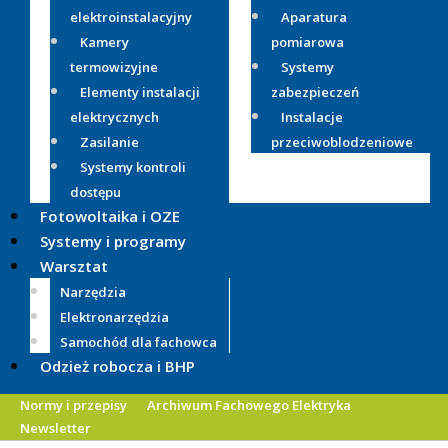
elektroinstalacyjny
Aparatura
Kamery
pomiarowa
termowizyjne
Systemy
Elementy instalacji
zabezpieczeń
elektrycznych
Instalacje
Zasilanie
przeciwoblodzeniowe
Systemy kontroli
dostępu
Fotowoltaika i OZE
Systemy i programy
Warsztat
Narzędzia
Elektronarzędzia
Samochód dla fachowca
Odzież robocza i BHP
Normy i przepisy
Archiwum Fachowego Elektryka
Newsletter