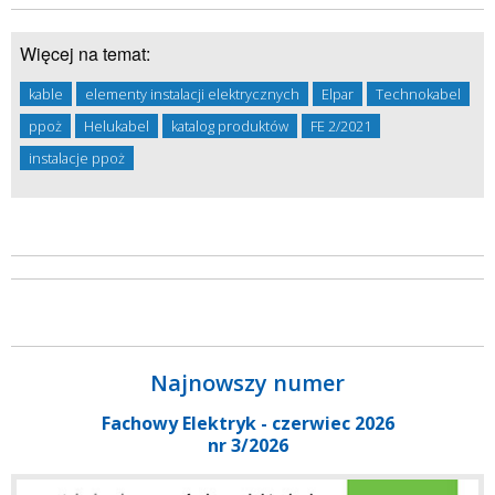
Więcej na temat:
kable
elementy instalacji elektrycznych
Elpar
Technokabel
ppoż
Helukabel
katalog produktów
FE 2/2021
instalacje ppoż
Najnowszy numer
Fachowy Elektryk - czerwiec 2026
nr 3/2026