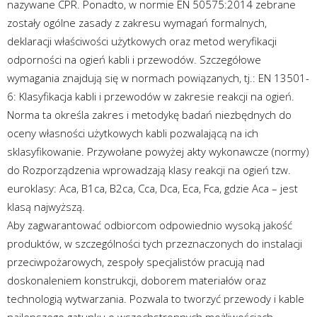
nazywane CPR. Ponadto, w normie EN 50575:2014 zebrane
zostały ogólne zasady z zakresu wymagań formalnych,
deklaracji właściwości użytkowych oraz metod weryfikacji
odporności na ogień kabli i przewodów. Szczegółowe
wymagania znajdują się w normach powiązanych, tj.: EN 13501-
6: Klasyfikacja kabli i przewodów w zakresie reakcji na ogień.
Norma ta określa zakres i metodykę badań niezbędnych do
oceny własności użytkowych kabli pozwalającą na ich
sklasyfikowanie. Przywołane powyżej akty wykonawcze (normy)
do Rozporządzenia wprowadzają klasy reakcji na ogień tzw.
euroklasy: Aca, B1ca, B2ca, Cca, Dca, Eca, Fca, gdzie Aca – jest
klasą najwyższą.
Aby zagwarantować odbiorcom odpowiednio wysoką jakość
produktów, w szczególności tych przeznaczonych do instalacji
przeciwpożarowych, zespoły specjalistów pracują nad
doskonaleniem konstrukcji, doborem materiałów oraz
technologią wytwarzania. Pozwala to tworzyć przewody i kable
najlepszego gatunku o wszechstronnych możliwościach