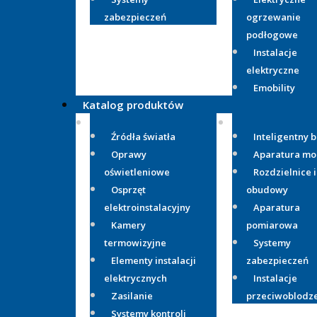
zabezpieczeń
ogrzewanie
podłogowe
Instalacje
elektryczne
Emobility
Katalog produktów
Źródła światła
Inteligentny 
Oprawy
Aparatura m
oświetleniowe
Rozdzielnice i
Osprzęt
obudowy
elektroinstalacyjny
Aparatura
Kamery
pomiarowa
termowizyjne
Systemy
Elementy instalacji
zabezpieczeń
elektrycznych
Instalacje
Zasilanie
przeciwoblodz
Systemy kontroli