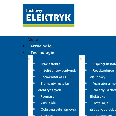
Menu
Aktualności
Technologie
Oświetlenie
Osprzęt instal
Inteligentny budynek
Rozdzielnice i
Fotowoltaika i OZE
obudowy
Elementy instalacji
Aparatura m
elektrycznych
Porady Fach
Pomiary
Elektryka
Zasilanie
Instalacje
Ochrona odgromowa
przeciwoblodz
Systemy
Elektryczne