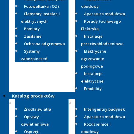
Fotowoltaika i OZE
obudowy
Elementy instalacji
Aparatura modułowa
elektrycznych
Porady Fachowego
Pomiary
Elektryka
Zasilanie
Instalacje
Ochrona odgromowa
przeciwoblodzeniowe
Systemy
Elektryczne
zabezpieczeń
ogrzewanie
podłogowe
Instalacje
elektryczne
Emobility
Katalog produktów
Źródła światła
Inteligentny budynek
Oprawy
Aparatura modułowa
oświetleniowe
Rozdzielnice i
Osprzęt
obudowy