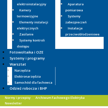
elektroinstalacyjny
Aparatura
Kamery
pomiarowa
termowizyjne
Systemy
Elementy instalacji
zabezpieczeń
elektrycznych
Instalacje
Zasilanie
przeciwoblodzeniowe
Systemy kontroli
dostępu
Fotowoltaika i OZE
Systemy i programy
Warsztat
Narzędzia
Elektronarzędzia
Samochód dla fachowca
Odzież robocza i BHP
Normy i przepisy
Archiwum Fachowego Elektryka
Newsletter