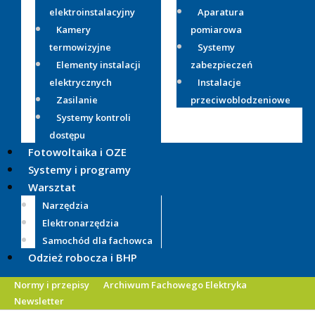
elektroinstalacyjny
Aparatura
Kamery
pomiarowa
termowizyjne
Systemy
Elementy instalacji
zabezpieczeń
elektrycznych
Instalacje
Zasilanie
przeciwoblodzeniowe
Systemy kontroli
dostępu
Fotowoltaika i OZE
Systemy i programy
Warsztat
Narzędzia
Elektronarzędzia
Samochód dla fachowca
Odzież robocza i BHP
Normy i przepisy
Archiwum Fachowego Elektryka
Newsletter