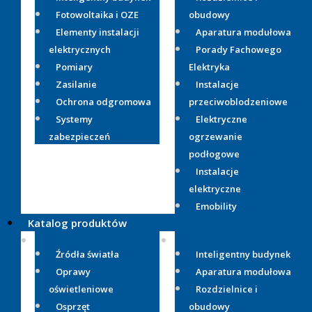
Fotowoltaika i OZE
obudowy
Elementy instalacji
Aparatura modułowa
elektrycznych
Porady Fachowego
Pomiary
Elektryka
Zasilanie
Instalacje
Ochrona odgromowa
przeciwoblodzeniowe
Systemy
Elektryczne
zabezpieczeń
ogrzewanie
podłogowe
Instalacje
elektryczne
Emobility
Katalog produktów
Źródła światła
Inteligentny budynek
Oprawy
Aparatura modułowa
oświetleniowe
Rozdzielnice i
Osprzęt
obudowy