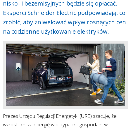
nisko- i bezemisyjnych będzie się opłacać.
Eksperci Schneider Electric podpowiadają, co
zrobić, aby zniwelować wpływ rosnących cen
na codzienne użytkowanie elektryków.
Prezes Urzędu Regulacji Energetyki (URE) szacuje, że
wzrost cen za energię w przypadku gospodarstw