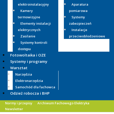
elektroinstalacyjny
Aparatura
Kamery
pomiarowa
termowizyjne
Systemy
Elementy instalacji
zabezpieczeń
elektrycznych
Instalacje
Zasilanie
przeciwoblodzeniowe
Systemy kontroli
dostępu
Fotowoltaika i OZE
Systemy i programy
Warsztat
Narzędzia
Elektronarzędzia
Samochód dla fachowca
Odzież robocza i BHP
Normy i przepisy
Archiwum Fachowego Elektryka
Newsletter