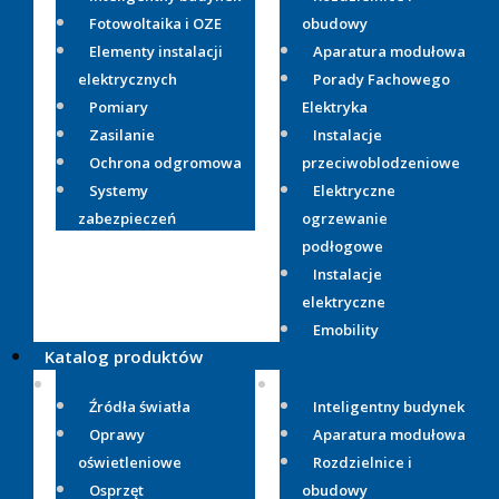
Fotowoltaika i OZE
obudowy
Elementy instalacji
Aparatura modułowa
elektrycznych
Porady Fachowego
Pomiary
Elektryka
Zasilanie
Instalacje
Ochrona odgromowa
przeciwoblodzeniowe
Systemy
Elektryczne
zabezpieczeń
ogrzewanie
podłogowe
Instalacje
elektryczne
Emobility
Katalog produktów
Źródła światła
Inteligentny budynek
Oprawy
Aparatura modułowa
oświetleniowe
Rozdzielnice i
Osprzęt
obudowy