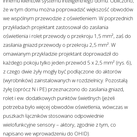
innemu klientowi systemu inteligentnego domu. Obliczono,
że w tym domu można poprowadzić większość obwodów
we wspólnym przewodzie z oświetleniem. W poprzednich
przykładach projektant zastosował do zasilania
oświetlenia i rolet przewody o przekroju 1,5 mm², zaś do
zasilania gniazd przewody o przekroju 2,5 mm². W
omawianym przykładzie projektant doprowadził do
każdego pokoju tylko jeden przewód 5 x 2,5 mm² (rys. 6),
z czego dwie żyły mogły być podłączone do aktorów
(wyrobników) zainstalowanych w rozdzielnicy. Pozostałą
żyłę (oprócz N i PE) przeznaczono do zasilania gniazd,
rolet i ew. dodatkowych punktów świetlnych (jeżeli
potrzeba było więcej obwodów oświetlenia, wówczas w
puszkach łączników stosowano odpowiednie
wielofunkcyjne sensory – aktory, zgodnie z tym, co
napisano we wprowadzeniu do OHID).