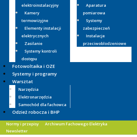
elektroinstalacyjny
Aparatura
Kamery
pomiarowa
termowizyjne
Systemy
Elementy instalacji
zabezpieczeń
elektrycznych
Instalacje
Zasilanie
przeciwoblodzeniowe
Systemy kontroli
dostępu
Fotowoltaika i OZE
Systemy i programy
Warsztat
Narzędzia
Elektronarzędzia
Samochód dla fachowca
Odzież robocza i BHP
Normy i przepisy
Archiwum Fachowego Elektryka
Newsletter