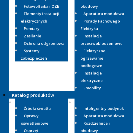
Fotowoltaika i OZE
obudowy
Elementy instalacji
Aparatura modułowa
elektrycznych
Porady Fachowego
Pomiary
Elektryka
Zasilanie
Instalacje
Ochrona odgromowa
przeciwoblodzeniowe
Systemy
Elektryczne
zabezpieczeń
ogrzewanie
podłogowe
Instalacje
elektryczne
Emobility
Katalog produktów
Źródła światła
Inteligentny budynek
Oprawy
Aparatura modułowa
oświetleniowe
Rozdzielnice i
Osprzęt
obudowy