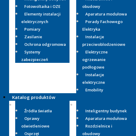
Fotowoltaika i OZE
obudowy
Elementy instalacji
Aparatura modułowa
elektrycznych
Porady Fachowego
Pomiary
Elektryka
Zasilanie
Instalacje
Ochrona odgromowa
przeciwoblodzeniowe
Systemy
Elektryczne
zabezpieczeń
ogrzewanie
podłogowe
Instalacje
elektryczne
Emobility
Katalog produktów
Źródła światła
Inteligentny budynek
Oprawy
Aparatura modułowa
oświetleniowe
Rozdzielnice i
Osprzęt
obudowy