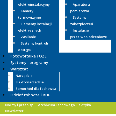
elektroinstalacyjny
Aparatura
Kamery
pomiarowa
termowizyjne
Systemy
Elementy instalacji
zabezpieczeń
elektrycznych
Instalacje
Zasilanie
przeciwoblodzeniowe
Systemy kontroli
dostępu
Fotowoltaika i OZE
Systemy i programy
Warsztat
Narzędzia
Elektronarzędzia
Samochód dla fachowca
Odzież robocza i BHP
Normy i przepisy
Archiwum Fachowego Elektryka
Newsletter