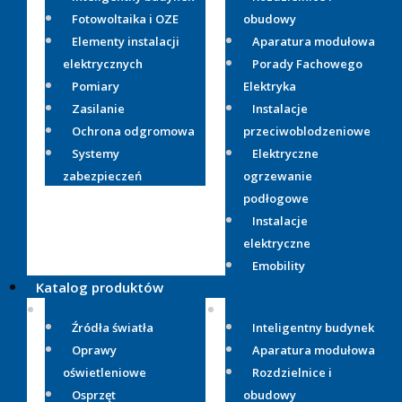
Fotowoltaika i OZE
obudowy
Elementy instalacji
Aparatura modułowa
elektrycznych
Porady Fachowego
Pomiary
Elektryka
Zasilanie
Instalacje
Ochrona odgromowa
przeciwoblodzeniowe
Systemy
Elektryczne
zabezpieczeń
ogrzewanie
podłogowe
Instalacje
elektryczne
Emobility
Katalog produktów
Źródła światła
Inteligentny budynek
Oprawy
Aparatura modułowa
oświetleniowe
Rozdzielnice i
Osprzęt
obudowy