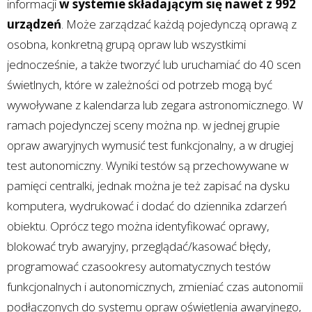
informacji
w systemie składającym się nawet z 992
urządzeń
. Może zarządzać każdą pojedynczą oprawą z
osobna, konkretną grupą opraw lub wszystkimi
jednocześnie, a także tworzyć lub uruchamiać do 40 scen
świetlnych, które w zależności od potrzeb mogą być
wywoływane z kalendarza lub zegara astronomicznego. W
ramach pojedynczej sceny można np. w jednej grupie
opraw awaryjnych wymusić test funkcjonalny, a w drugiej
test autonomiczny. Wyniki testów są przechowywane w
pamięci centralki, jednak można je też zapisać na dysku
komputera, wydrukować i dodać do dziennika zdarzeń
obiektu. Oprócz tego można identyfikować oprawy,
blokować tryb awaryjny, przeglądać/kasować błędy,
programować czasookresy automatycznych testów
funkcjonalnych i autonomicznych, zmieniać czas autonomii
podłączonych do systemu opraw oświetlenia awaryjnego,