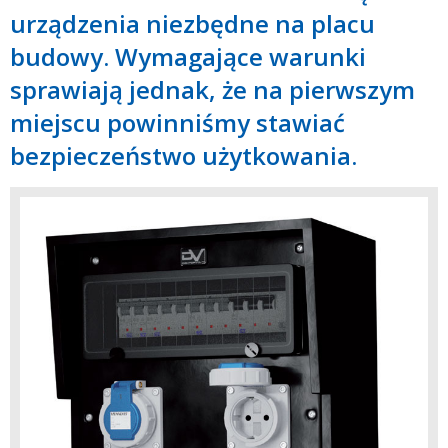
urządzenia niezbędne na placu
budowy. Wymagające warunki
sprawiają jednak, że na pierwszym
miejscu powinniśmy stawiać
bezpieczeństwo użytkowania.