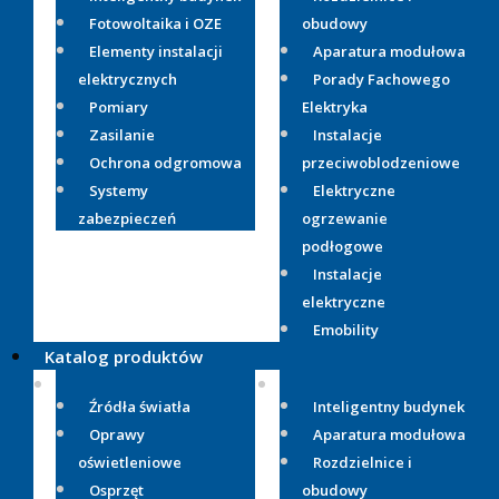
Fotowoltaika i OZE
obudowy
Elementy instalacji
Aparatura modułowa
elektrycznych
Porady Fachowego
Pomiary
Elektryka
Zasilanie
Instalacje
Ochrona odgromowa
przeciwoblodzeniowe
Systemy
Elektryczne
zabezpieczeń
ogrzewanie
podłogowe
Instalacje
elektryczne
Emobility
Katalog produktów
Źródła światła
Inteligentny budynek
Oprawy
Aparatura modułowa
oświetleniowe
Rozdzielnice i
Osprzęt
obudowy