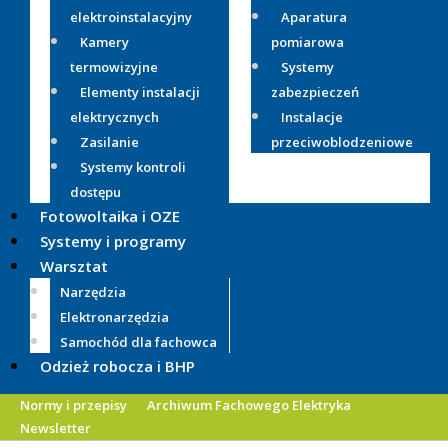
elektroinstalacyjny
Aparatura
Kamery
pomiarowa
termowizyjne
Systemy
Elementy instalacji
zabezpieczeń
elektrycznych
Instalacje
Zasilanie
przeciwoblodzeniowe
Systemy kontroli
dostępu
Fotowoltaika i OZE
Systemy i programy
Warsztat
Narzędzia
Elektronarzędzia
Samochód dla fachowca
Odzież robocza i BHP
Normy i przepisy
Archiwum Fachowego Elektryka
Newsletter