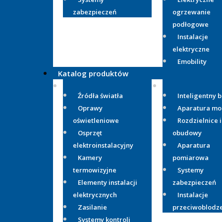
zabezpieczeń
ogrzewanie
podłogowe
Instalacje
elektryczne
Emobility
Katalog produktów
Źródła światła
Inteligentny 
Oprawy
Aparatura m
oświetleniowe
Rozdzielnice i
Osprzęt
obudowy
elektroinstalacyjny
Aparatura
Kamery
pomiarowa
termowizyjne
Systemy
Elementy instalacji
zabezpieczeń
elektrycznych
Instalacje
Zasilanie
przeciwoblodz
Systemy kontroli