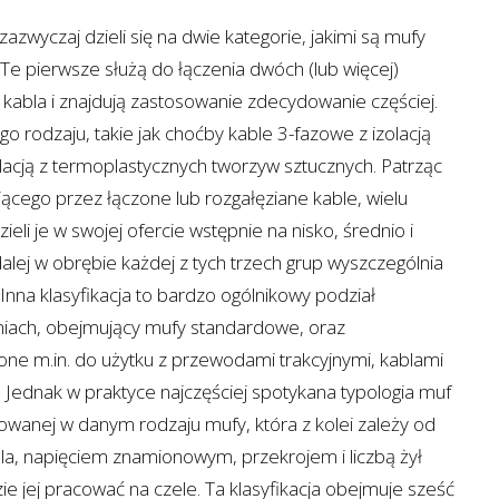
zazwyczaj dzieli się na dwie kategorie, jakimi są mufy
 Te pierwsze służą do łączenia dwóch (lub więcej)
kabla i znajdują zastosowanie zdecydowanie częściej.
go rodzaju, takie jak choćby kable 3-fazowe z izolacją
olacją z termoplastycznych tworzyw sztucznych. Patrząc
cego przez łączone lub rozgałęziane kable, wielu
eli je w swojej ofercie wstępnie na nisko, średnio i
lej w obrębie każdej z tych trzech grup wyszczególnia
Inna klasyfikacja to bardzo ogólnikowy podział
niach, obejmujący mufy standardowe, oraz
zone m.in. do użytku z przewodami trakcyjnymi, kablami
. Jednak w praktyce najczęściej spotykana typologia muf
sowanej w danym rodzaju mufy, która z kolei zależy od
bla, napięciem znamionowym, przekrojem i liczbą żył
ie jej pracować na czele. Ta klasyfikacja obejmuje sześć