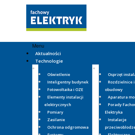
Menu
Aktualności
Technologie
Oświetlenie
Osprzęt instal
Inteligentny budynek
Rozdzielnice i
Fotowoltaika i OZE
obudowy
Elementy instalacji
Aparatura m
elektrycznych
Porady Fach
Pomiary
Elektryka
Zasilanie
Instalacje
Ochrona odgromowa
przeciwoblodz
Systemy
Elektryczne