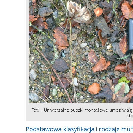
Fot.1. Uniwersalne puszki montażowe umozliwiają
sto
Podstawowa klasyfikacja i rodzaje mu