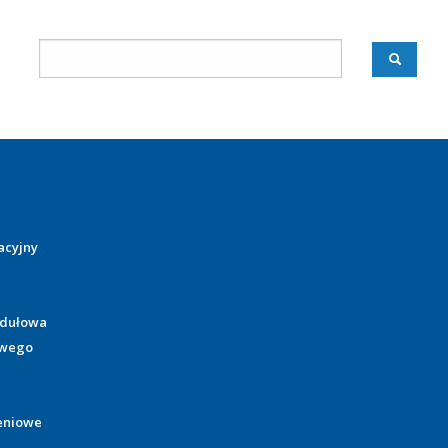
acyjny
odułowa
owego
eniowe