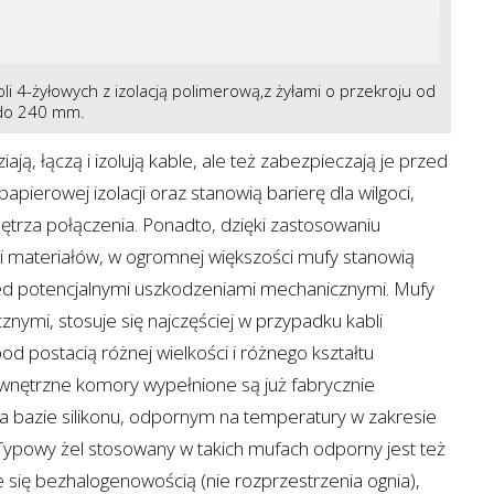
li 4-żyłowych z izolacją polimerową,z żyłami o przekroju od
do 240 mm.
ają, łączą i izolują kable, ale też zabezpieczają je przed
pierowej izolacji oraz stanowią barierę dla wilgoci,
ętrza połączenia. Ponadto, dzięki zastosowaniu
i materiałów, w ogromnej większości mufy stanowią
ed potencjalnymi uszkodzeniami mechanicznymi. Mufy
nymi, stosuje się najczęściej w przypadku kabli
d postacią różnej wielkości i różnego kształtu
nętrzne komory wypełnione są już fabrycznie
a bazie silikonu, odpornym na temperatury w zakresie
Typowy żel stosowany w takich mufach odporny jest też
 się bezhalogenowością (nie rozprzestrzenia ognia),