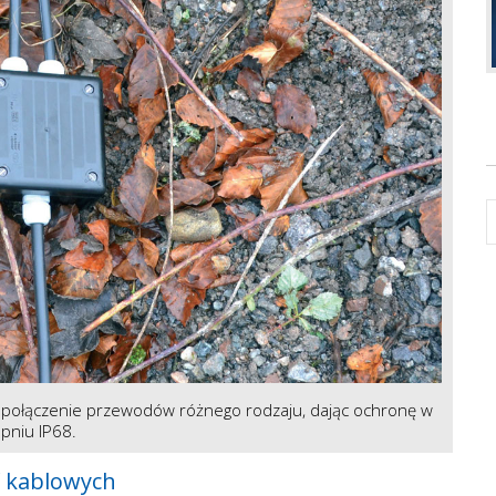
 połączenie przewodów różnego rodzaju, dając ochronę w
pniu IP68.
f kablowych