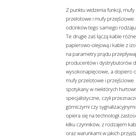
Z punktu widzenia funkcji, mufy 
przelotowe i mufy przejściowe.
odcinków tego samego rodzaju 
Te drugie zaś łączą kable różne
papierowo-olejową i kable z iz
na parametry prądu przepływają
producentów i dystrybutorów dzi
wysokonapięciowe, a dopiero da
mufy przelotowe i przejściowe. 
spotykany w niektórych hurtow
specjalistyczne, czyli przeznac
górniczymi czy sygnalizacyjnymi
opiera się na technologii zasto
kilku czynników, z rodzajem ka
oraz warunkami w jakich przyjdz