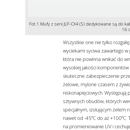
Fot.1.Mufy z serii JLP-CX4 (S) dedykowane są do kab
16 
Wszystkie one nie tylko rozgałęzi
wyciekami syciwa zawartego w pa
która nie powinna wnikać do wn
wysokiej jakości komponentów 
skuteczne zabezpieczenie prz
żelowe, mylone czasem z żywicz
niskonapięciowych. Występują po
sztywnych obudów, których wew
specjalnym, izolującym żelem n
nawet od -45ºC do aż +100ºC. 
na promieniowanie UV i cechuje