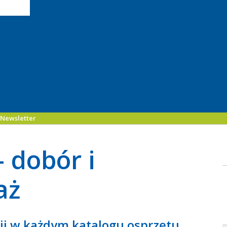
Newsletter
 dobór i
aż
ii w każdym katalogu osprzętu