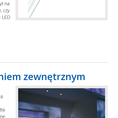
yt na
, czy
e LED
eniem zewnętrznym
ą.
tła
ane