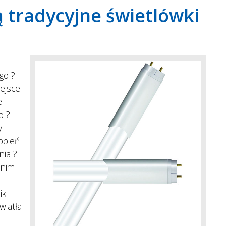
 tradycyjne świetlówki
go ?
iejsce
e
o ?
y
opień
nia ?
 nim
ki
wiatła