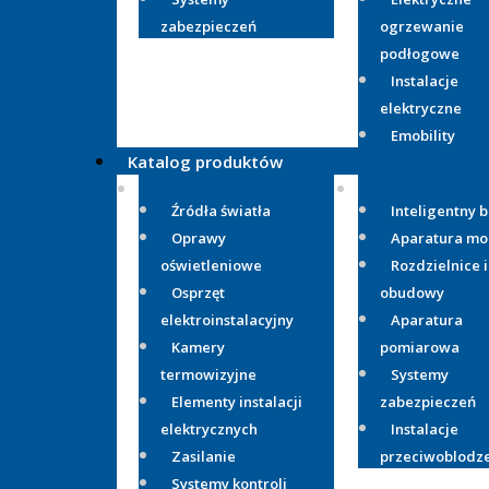
zabezpieczeń
ogrzewanie
podłogowe
Instalacje
elektryczne
Emobility
Katalog produktów
Źródła światła
Inteligentny 
Oprawy
Aparatura m
oświetleniowe
Rozdzielnice i
Osprzęt
obudowy
elektroinstalacyjny
Aparatura
Kamery
pomiarowa
termowizyjne
Systemy
Elementy instalacji
zabezpieczeń
elektrycznych
Instalacje
Zasilanie
przeciwoblodz
Systemy kontroli