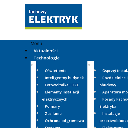
Menu
Aktualności
Technologie
Oświetlenie
Osprzęt instal
Inteligentny budynek
Rozdzielnice i
Fotowoltaika i OZE
obudowy
Elementy instalacji
Aparatura m
elektrycznych
Porady Fach
Pomiary
Elektryka
Zasilanie
Instalacje
Ochrona odgromowa
przeciwoblodz
Systemy
Elektryczne