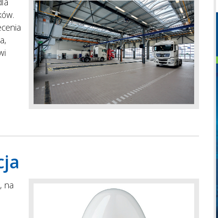
dla
ków.
ecenia
a,
wi
ja
, na
h