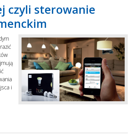
j czyli sterowanie
umenckim
żdym
razić
ików
ajmują
ić
wania
sca i