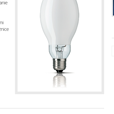
anie
mi
żnice