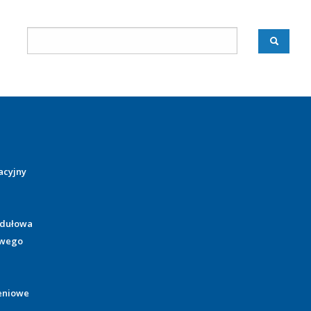
acyjny
odułowa
owego
eniowe